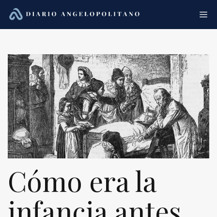
Saltar
Me
al
contenido
Cómo era la
infancia antes