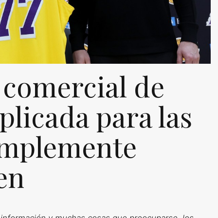
 comercial de
plicada para las
implemente
en
e información y muchas cosas que preocuparse, los