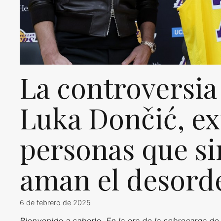
La controversia
Luka Dončić, ex
personas que s
aman el desord
6 de febrero de 2025
Bienvenido a saberlo. En la era de la sobrecarga d