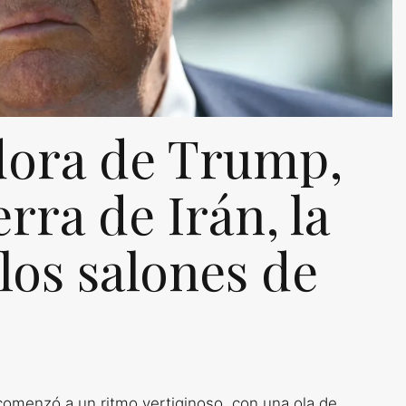
dora de Trump,
erra de Irán, la
los salones de
omenzó a un ritmo vertiginoso, con una ola de