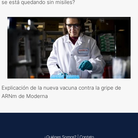
se está quedando sin misiles?
Explicación de la nueva vacuna contra la gripe de
ARNm de Moderna
¿Quiénes Somos?
|
Contato