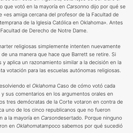
no que votó en la mayoría en
Carson
no dijo por qué se
 «es amiga cercana del profesor de la Facultad de
emprana de la Iglesia Católica en Oklahoma». Antes
 la Facultad de Derecho de Notre Dame.
harter religiosas simplemente intenten nuevamente
o de una manera que hace que Barrett se retire. Si
y aplica un razonamiento similar a la decisión en la
inta votación para las escuelas autónomas religiosas.
resolviendo el
Oklahoma
Caso de cómo votó cada
s y sus comentarios en los argumentos orales en
s tres demócratas de la Corte votaron en contra de
fica uno de los cinco republicanos que no fueron
on a la mayoría en
Carson
desertado. Porque ninguno
eron en
Oklahoma
tampoco sabemos por qué sucedió