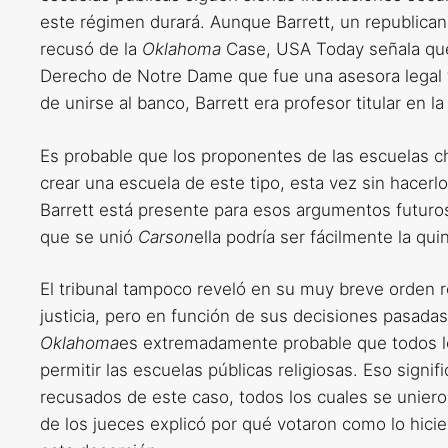
este régimen durará. Aunque Barrett, un republica
recusó de la
Oklahoma
Case, USA Today señala que
Derecho de Notre Dame que fue una asesora legal t
de unirse al banco, Barrett era profesor titular en
Es probable que los proponentes de las escuelas c
crear una escuela de este tipo, esta vez sin hacerl
Barrett está presente para esos argumentos futuros 
que se unió
Carson
ella podría ser fácilmente la qu
El tribunal tampoco reveló en su muy breve orden 
justicia, pero en función de sus decisiones pasada
Oklahoma
es extremadamente probable que todos lo
permitir las escuelas públicas religiosas. Eso signi
recusados ​​de este caso, todos los cuales se unier
de los jueces explicó por qué votaron como lo hici