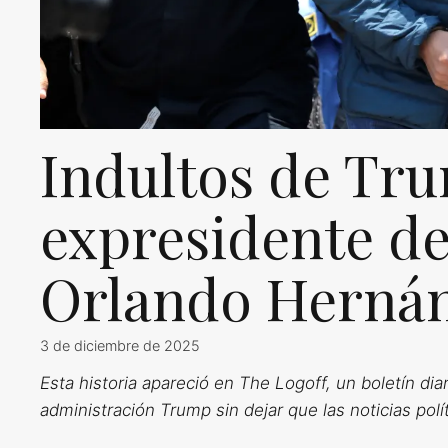
Indultos de Tru
expresidente d
Orlando Herná
3 de diciembre de 2025
Esta historia apareció en The Logoff, un boletín di
administración Trump sin dejar que las noticias pol