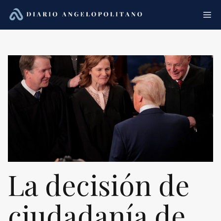
Saltar
Me
al
contenido
La decisión de
ciudadanía de