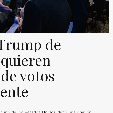
 Trump de
 quieren
 de votos
mente
ircuito de los Estados Unidos dictó una opinión