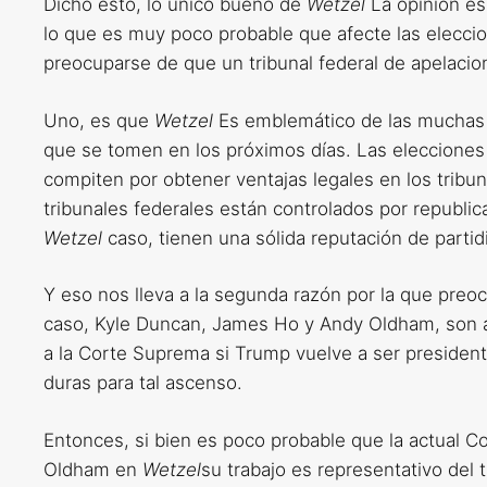
Dicho esto, lo único bueno de
Wetzel
La opinión es 
lo que es muy poco probable que afecte las elecci
preocuparse de que un tribunal federal de apelaci
Uno, es que
Wetzel
Es emblemático de las muchas 
que se tomen en los próximos días. Las elecciones s
compiten por obtener ventajas legales en los tribun
tribunales federales están controlados por republica
Wetzel
caso, tienen una sólida reputación de parti
Y eso nos lleva a la segunda razón por la que pre
caso, Kyle Duncan, James Ho y Andy Oldham, son 
a la Corte Suprema si Trump vuelve a ser presiden
duras para tal ascenso.
Entonces, si bien es poco probable que la actual C
Oldham en
Wetzel
su trabajo es representativo del 