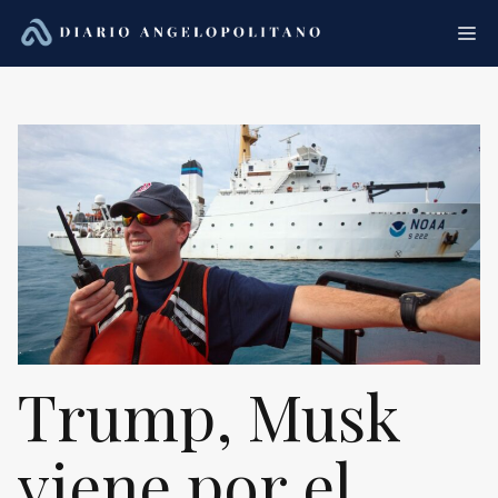
Saltar
Me
al
contenido
Trump, Musk
viene por el