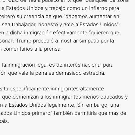
 El CEO de Tesla publicó en X que “Cualquier persona
o a Estados Unidos y trabajó como un infierno para
y reiteró su creencia de que “debemos aumentar en
e sea trabajador, honesto y ame a Estados Unidos”.
 a dicha inmigración efectivamente “quieren que
sonal”. Trump procedió a mostrar simpatía por la
n comentarios a la prensa.
a inmigración legal es de interés nacional para
ión que vale la pena es demasiado estrecha.
ta específicamente inmigrantes altamente
mpo que demonizan a los inmigrantes menos educados y
on a Estados Unidos legalmente. Sin embargo, una
stados Unidos primero” también permitiría que más de
país.