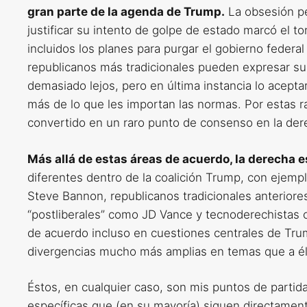
gran parte de la agenda de Trump.
La obsesión pe
justificar su intento de golpe de estado marcó el to
incluidos los planes para purgar el gobierno federa
republicanos más tradicionales pueden expresar s
demasiado lejos, pero en última instancia lo acepta
más de lo que les importan las normas. Por estas r
convertido en un raro punto de consenso en la de
Más allá de estas áreas de acuerdo, la derecha 
diferentes dentro de la coalición Trump, con ejem
Steve Bannon, republicanos tradicionales anteriore
“postliberales” como JD Vance y tecnoderechistas 
de acuerdo incluso en cuestiones centrales de Trum
divergencias mucho más amplias en temas que a él
Éstos, en cualquier caso, son mis puntos de partida
específicas que (en su mayoría) siguen directamen