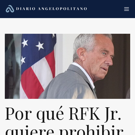
Saltar
Me
al
contenido
Por qué RFK Jr.
quiere prohibir