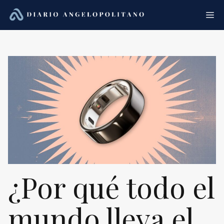
Saltar
Me
al
contenido
¿Por qué todo el
mundo lleva el